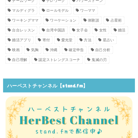
チームワーク
テレワーク
パワーストーン
マルディグラ
ロールモデル
ワ―ママ
ワーキングママ
ワーケーション
体験談
占星術
台台レッスン
台湾中国語
女子会
女性
婚活
婚活アプリ
寄付
愛光堂
方法
星占い
映画
気胸
沖縄
確定申告
自己分析
自己理解
認定ストレングスコーチ
鬼滅の刃
ハーベストチャンネル【stand.fm】