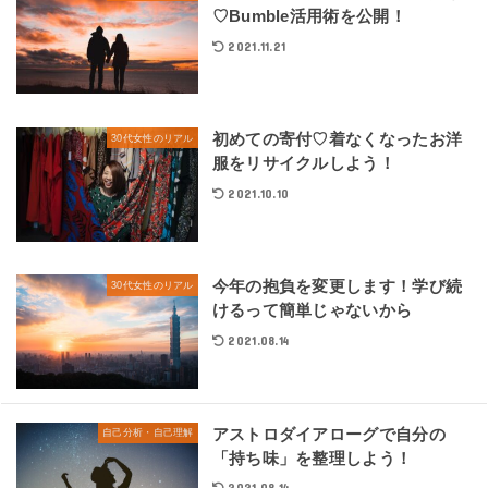
♡Bumble活用術を公開！
2021.11.21
初めての寄付♡着なくなったお洋
30代女性のリアル
服をリサイクルしよう！
2021.10.10
今年の抱負を変更します！学び続
30代女性のリアル
けるって簡単じゃないから
2021.08.14
アストロダイアローグで自分の
自己分析・自己理解
「持ち味」を整理しよう！
2021.08.14