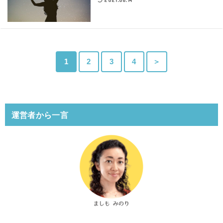
1
2
3
4
＞
運営者から一言