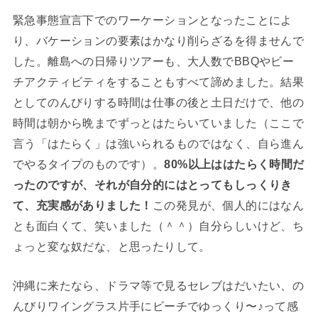
緊急事態宣言下でのワーケーションとなったことによ
り、バケーションの要素はかなり削らざるを得ませんで
した。離島への日帰りツアーも、大人数でBBQやビー
チアクティビティをすることもすべて諦めました。結果
としてのんびりする時間は仕事の後と土日だけで、他の
時間は朝から晩までずっとはたらいていました（ここで
言う「はたらく」は強いられるものではなく、自ら進ん
でやるタイプのものです）。
80%以上ははたらく時間だ
ったのですが、それが自分的にはとってもしっくりき
て、充実感がありました！
この発見が、個人的にはなん
とも面白くて、笑いました（＾＾）自分らしいけど、ち
ょっと変な奴だな、と思ったりして。
沖縄に来たなら、ドラマ等で見るセレブはだいたい、の
んびりワイングラス片手にビーチでゆっくり〜♪って感