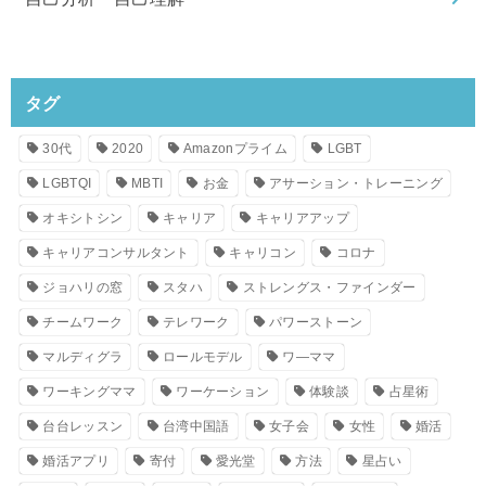
タグ
30代
2020
Amazonプライム
LGBT
LGBTQI
MBTI
お金
アサーション・トレーニング
オキシトシン
キャリア
キャリアアップ
キャリアコンサルタント
キャリコン
コロナ
ジョハリの窓
スタハ
ストレングス・ファインダー
チームワーク
テレワーク
パワーストーン
マルディグラ
ロールモデル
ワ―ママ
ワーキングママ
ワーケーション
体験談
占星術
台台レッスン
台湾中国語
女子会
女性
婚活
婚活アプリ
寄付
愛光堂
方法
星占い