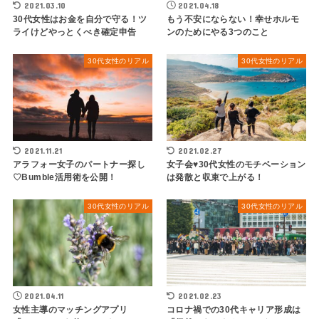
2021.03.10
2021.04.18
30代女性はお金を自分で守る！ツ
もう不安にならない！幸せホルモ
ライけどやっとくべき確定申告
ンのためにやる3つのこと
30代女性のリアル
30代女性のリアル
2021.11.21
2021.02.27
アラフォー女子のパートナー探し
女子会♥30代女性のモチベーション
♡Bumble活用術を公開！
は発散と収束で上がる！
30代女性のリアル
30代女性のリアル
2021.04.11
2021.02.23
女性主導のマッチングアプリ
コロナ禍での30代キャリア形成は