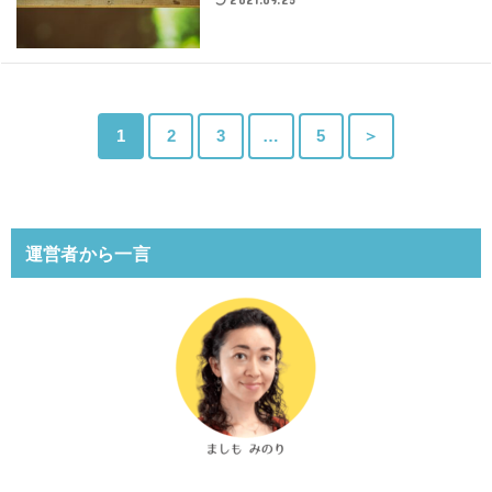
1
2
3
…
5
＞
運営者から一言