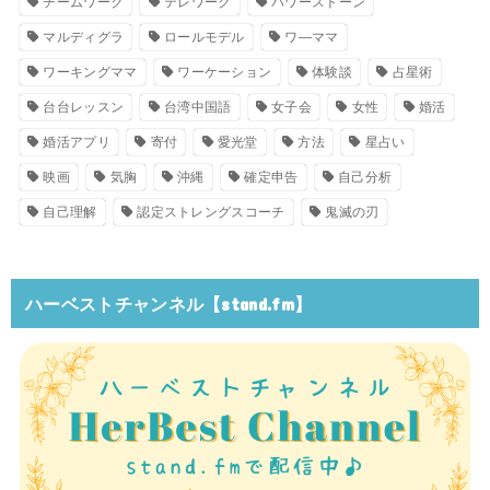
チームワーク
テレワーク
パワーストーン
マルディグラ
ロールモデル
ワ―ママ
ワーキングママ
ワーケーション
体験談
占星術
台台レッスン
台湾中国語
女子会
女性
婚活
婚活アプリ
寄付
愛光堂
方法
星占い
映画
気胸
沖縄
確定申告
自己分析
自己理解
認定ストレングスコーチ
鬼滅の刃
ハーベストチャンネル【stand.fm】