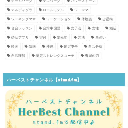
チームワーク
テレワーク
パワーストーン
マルディグラ
ロールモデル
ワ―ママ
ワーキングママ
ワーケーション
体験談
占星術
台台レッスン
台湾中国語
女子会
女性
婚活
婚活アプリ
寄付
愛光堂
方法
星占い
映画
気胸
沖縄
確定申告
自己分析
自己理解
認定ストレングスコーチ
鬼滅の刃
ハーベストチャンネル【stand.fm】