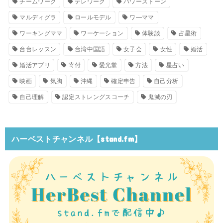
チームワーク
テレワーク
パワーストーン
マルディグラ
ロールモデル
ワ―ママ
ワーキングママ
ワーケーション
体験談
占星術
台台レッスン
台湾中国語
女子会
女性
婚活
婚活アプリ
寄付
愛光堂
方法
星占い
映画
気胸
沖縄
確定申告
自己分析
自己理解
認定ストレングスコーチ
鬼滅の刃
ハーベストチャンネル【stand.fm】